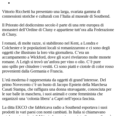
Vittorio Ricchetti ha presentato una larga, svariata gamma di
connessioni
storiche e culturali con l’Italia al museale di Southend.
Il Priorato del dodicesimo secolo è parte di una rete europea di
monasteri
dell’Ordine di Cluny e appartiene tutt’ora alla Federazione
di Cluny.
I romani, di molte razze, si stabilirono nel Kent, a Londra e
Colchester e le
popolazioni locali si romanizzarono e ci sono degli
oggetti che illustrano la loro
vita giornaliera. C’era un
accampamento a Wickford, dove gli scavi rivelarono
molte monete
romane. A Leigh si trovò un’anfora per vino o olio. C’è pure
uno
spillo per chiudere i vestiti. Ci sono piatti e ciotole di color rosso
provenienti
dalla Germania e Francia.
L’età moderna è rappresentata da oggetti di grand’interesse. Del
primo
Novecento c’è un busto di Jacopo Epstein della Marchesa
Casati Stampa, che
raffigura una donna stravagante, conosciuta per
le sue balle in maschera, i suoi
animali e come femminista che
organizzò una ‘colonia libera’ a Capri nell’epoca
fascista.
La ditta EKCO che fabbricava radio a Southend esportava i suoi
prodotti in vari
paesi con nomi cambiati. In Italia si chiamavano