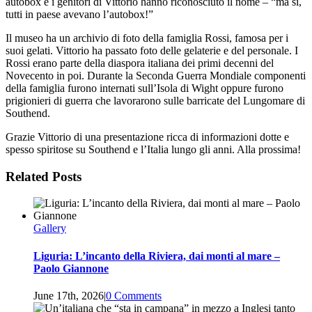
autobox e i genitori di Vittorio
hanno riconosciuto il nome – “ma sì,
tutti in paese avevano l’autobox!”
Il museo ha un archivio di foto della famiglia Rossi, famosa per i
suoi gelati.
Vittorio ha passato foto delle gelaterie e del personale. I
Rossi erano parte della
diaspora italiana dei primi decenni del
Novecento in poi. Durante la Seconda
Guerra Mondiale componenti
della famiglia furono internati sull’Isola di Wight
oppure furono
prigionieri di guerra che lavorarono sulle barricate del
Lungomare di
Southend.
Grazie Vittorio di una presentazione ricca di informazioni dotte e
spesso
spiritose su Southend e l’Italia lungo gli anni. Alla prossima!
Related Posts
Gallery
Liguria: L’incanto della Riviera, dai monti al mare –
Paolo Giannone
June 17th, 2026
|
0 Comments