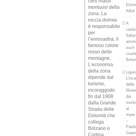
certi massi
Elvin
montuosi della
Alliot
zona. La
roccia
dolmia
A
è responsabile
cauti
per
Italia
l’
enrosadira,
il
amon
famoso colore
such
rosso delle
court
montagne.
Brito
L’economia
della zona
Liguri
dipende dal
L’inc
turismo,
della
incoraggiato
Rivie
fin dal 1908
dai
dalla Grande
monti
al
Strada delle
mare
Dolomiti che
–
collega
Paol
Bolzano e
Gian
Cortina