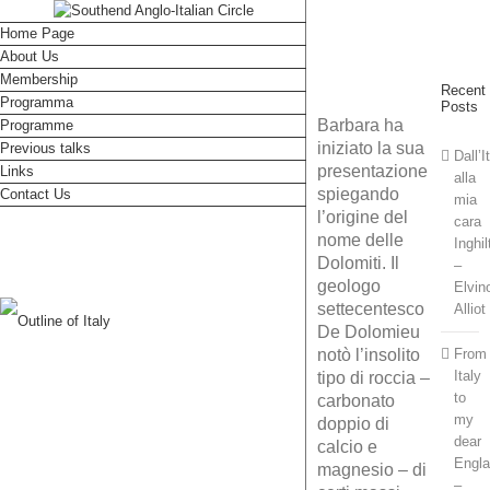
Home Page
About Us
Membership
Recent
Programma
Posts
Barbara ha
Programme
iniziato la sua
Previous talks
Dall’I
presentazione
Links
alla
spiegando
Contact Us
mia
l’origine del
cara
nome delle
Inghil
Dolomiti. Il
–
geologo
Elvin
settecentesco
Alliot
De Dolomieu
notò l’insolito
From
Italy
tipo di roccia –
to
carbonato
my
doppio di
dear
calcio e
Engl
magnesio – di
–