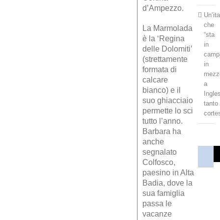
d’Ampezzo.
Un’it
che
La Marmolada
“sta
è la ‘Regina
in
delle Dolomiti’
camp
(strettamente
in
formata di
mezz
calcare
a
bianco) e il
Ingles
suo ghiacciaio
tanto
permette lo sci
corte
tutto l’anno.
Barbara ha
anche
segnalato
Colfosco,
paesino in Alta
Badia, dove la
sua famiglia
passa le
vacanze