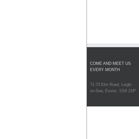
COME AND MEET US
EVERY MONTH
71-73 Elm Road, Leigh-
on-Sea, Essex, SS9 1SP